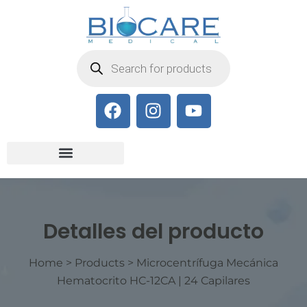
Detalles del producto
Home
>
Products
>
Microcentrífuga Mecánica
Hematocrito HC-12CA | 24 Capilares