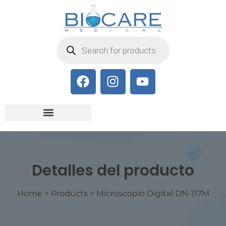
Detalles del producto
Home
>
Products
>
Microscopio Digital DN-117M