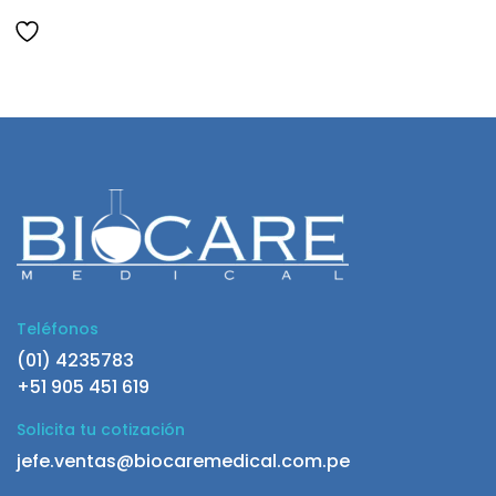
Teléfonos
(01) 4235783
+51 905 451 619
Solicita tu cotización
jefe.ventas@biocaremedical.com.pe