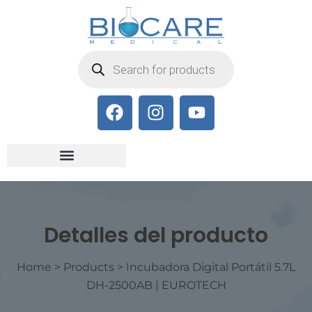
Detalles del producto
Home
>
Products
>
Incubadora Digital Portátil 5.7L
DH-2500AB | EUROTECH