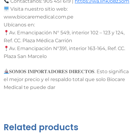
Contáctanos: 905 451 619 |
https://wa.link/o8z3om
Visita nuestro sitio web:
www.biocaremedical.com.pe
Ubícanos en:
Av. Emancipación N° 549, interior 102 – 123 y 124,
Ref. CC. Plaza Médica Carrión
Av. Emancipación N°391, interior 163-164, Ref. CC.
Plaza San Marcelo
𝐒𝐎𝐌𝐎𝐒 𝐈𝐌𝐏𝐎𝐑𝐓𝐀𝐃𝐎𝐑𝐄𝐒 𝐃𝐈𝐑𝐄𝐂𝐓𝐎𝐒. Esto significa
el mejor precio y el respaldo total que solo Biocare
Medical te puede dar
Related products