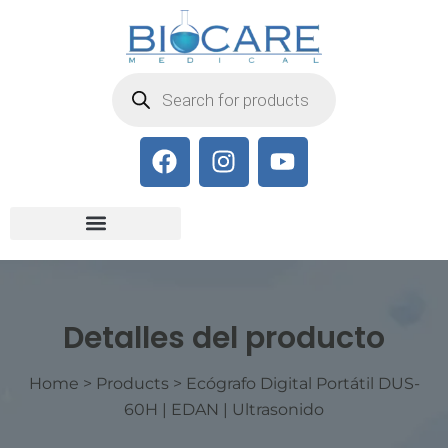
Detalles del producto
Home
>
Products
>
Ecógrafo Digital Portátil DUS-
60H | EDAN | Ultrasonido