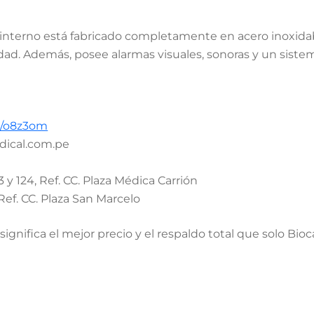
nterno está fabricado completamente en acero inoxidab
idad
.
Además, posee alarmas visuales, sonoras y un sist
nk/o8z3om
dical.com.pe
3 y 124, Ref. CC. Plaza Médica Carrión
Ref. CC. Plaza San Marcelo
𝐎𝐒. Esto significa el mejor precio y el respaldo total que solo