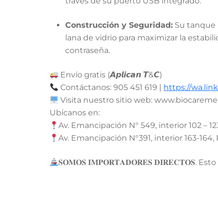
través de su puerto USB integrado
.
Construcción y Seguridad:
Su tanque i
lana de vidrio para maximizar la estabil
contraseña
.
Envío gratis (𝘼𝙥𝙡𝙞𝙘𝙖𝙣 𝙏&𝘾)
Contáctanos: 905 451 619 |
https://wa.li
Visita nuestro sitio web: www.biocareme
Ubícanos en:
Av. Emancipación N° 549, interior 102 – 12
Av. Emancipación N°391, interior 163-164, 
𝐒𝐎𝐌𝐎𝐒 𝐈𝐌𝐏𝐎𝐑𝐓𝐀𝐃𝐎𝐑𝐄𝐒 𝐃𝐈𝐑𝐄𝐂