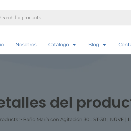
io
Nosotros
Catálogo
Blog
Cont
etalles del produc
roducts
>
Baño María con Agitación 30L ST-30 | NÜVE | L