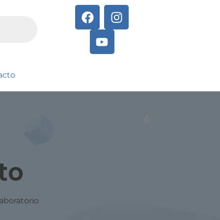
acto
to
aboratorio