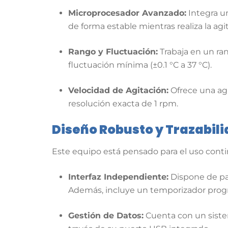
Microprocesador Avanzado:
Integra u
de forma estable mientras realiza la ag
Rango y Fluctuación:
Trabaja en un ra
fluctuación mínima (±0.1 °C a 37 °C)
.
Velocidad de Agitación:
Ofrece una agi
resolución exacta de 1 rpm
.
Diseño Robusto y Trazabil
Este equipo está pensado para el uso conti
Interfaz Independiente:
Dispone de pan
Además, incluye un temporizador progra
Gestión de Datos:
Cuenta con un sistem