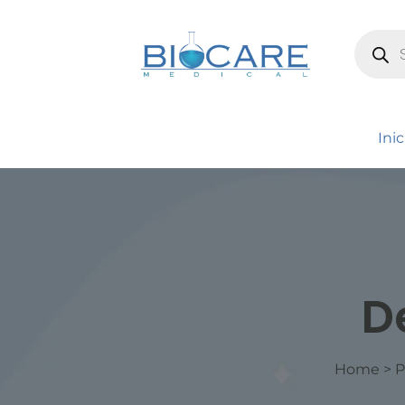
Inic
D
Home
>
P