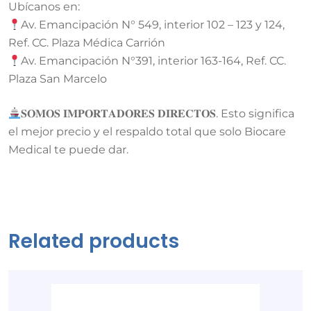
Ubícanos en:
Av. Emancipación N° 549, interior 102 – 123 y 124,
Ref. CC. Plaza Médica Carrión
Av. Emancipación N°391, interior 163-164, Ref. CC.
Plaza San Marcelo
𝐒𝐎𝐌𝐎𝐒 𝐈𝐌𝐏𝐎𝐑𝐓𝐀𝐃𝐎𝐑𝐄𝐒 𝐃𝐈𝐑𝐄𝐂𝐓𝐎𝐒. Esto significa
el mejor precio y el respaldo total que solo Biocare
Medical te puede dar.
Related products