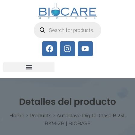
Detalles del producto
Home
>
Products
>
Autoclave Digital Clase B 23L
BKM-ZB | BIOBASE