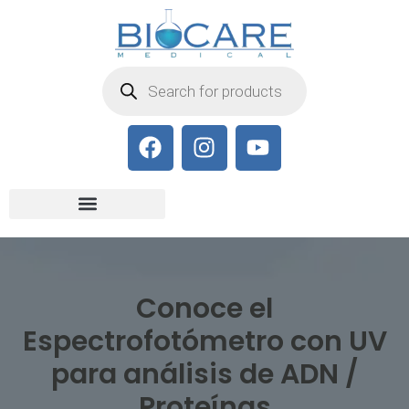
Conoce el
Espectrofotómetro con UV
para análisis de ADN /
Proteínas