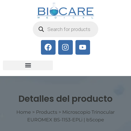
Detalles del producto
Home
>
Products
>
Microscopio Trinocular
EUROMEX BS-1153-EPLi | bScope