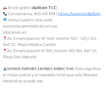
Envío gratis (𝘼𝙥𝙡𝙞𝙘𝙖𝙣 𝙏&𝘾)
Contáctanos: 905 451 619 |
https://wa.link/o8z3om
Visita nuestro sitio web:
www.biocaremedical.com.pe
Ubícanos en:
Av. Emancipación N° 549, interior 102 – 123 y 124,
Ref. CC. Plaza Médica Carrión
Av. Emancipación N°391, interior 163-164, Ref. CC.
Plaza San Marcelo
𝐒𝐎𝐌𝐎𝐒 𝐈𝐌𝐏𝐎𝐑𝐓𝐀𝐃𝐎𝐑𝐄𝐒 𝐃𝐈𝐑𝐄𝐂𝐓𝐎𝐒. Esto significa
el mejor precio y el respaldo total que solo Biocare
Medical te puede dar