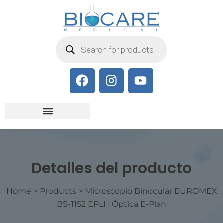
Detalles del producto
Home
>
Products
>
Microscopio Binocular EUROMEX
BS-1152 EPLI | Óptica E-Plan