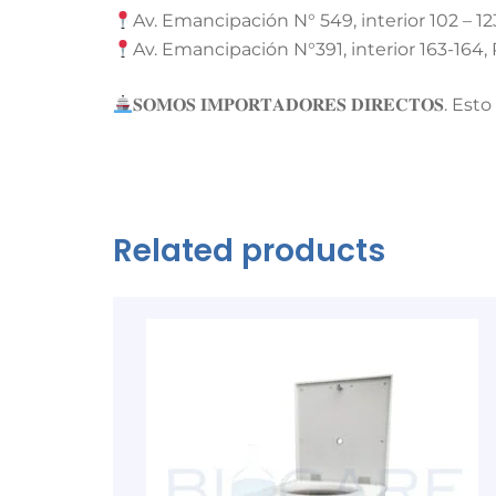
Av. Emancipación N° 549, interior 102 – 12
Av. Emancipación N°391, interior 163-164, 
𝐒𝐎𝐌𝐎𝐒 𝐈𝐌𝐏𝐎𝐑𝐓𝐀𝐃𝐎𝐑𝐄𝐒 𝐃𝐈𝐑𝐄𝐂
Related products