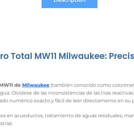
Description
oro Total MW11 Milwaukee: Preci
o MW11 de
Milwaukee
(también conocido como colorímetro
gua. Olvídese de las inconsistencias de las tiras reactiv
tado numérico exacto y fácil de leer directamente en su 
nes en acueductos, tratamiento de aguas residuales, man
trial.