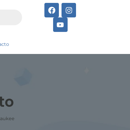
acto
to
lwaukee