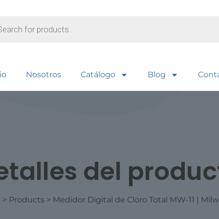
io
Nosotros
Catálogo
Blog
Cont
etalles del produc
e
>
Products
>
Medidor Digital de Cloro Total MW-11 | Mi