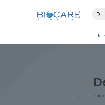
Inic
D
Hom