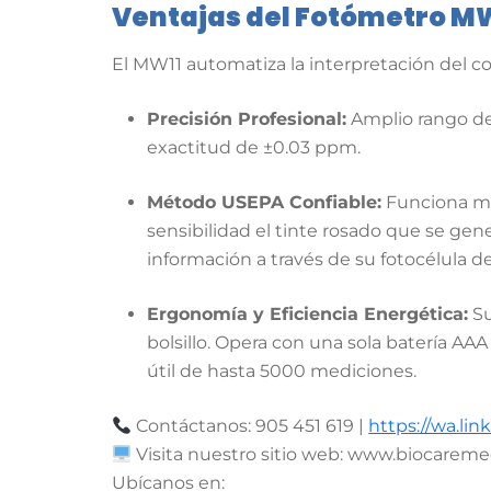
Ventajas del Fotómetro MW
El MW11 automatiza la interpretación del co
Precisión Profesional:
Amplio rango d
exactitud de ±0.03 ppm.
Método USEPA Confiable:
Funciona me
sensibilidad el tinte rosado que se gen
información a través de su fotocélula de 
Ergonomía y Eficiencia Energética:
Su
bolsillo. Opera con una sola batería AA
útil de hasta 5000 mediciones.
Contáctanos: 905 451 619 |
https://wa.li
Visita nuestro sitio web: www.biocareme
Ubícanos en: