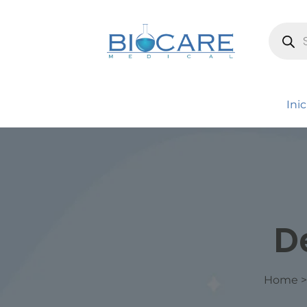
Inic
D
Home