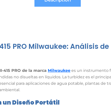
Description
-415 PRO Milwaukee: Análisis d
MI-415 PRO de la marca
Milwaukee
es un instrumento f
didas no disueltas en líquidos.
La turbidez es el principa
encial para aplicaciones de agua potable, plantas de tra
oambiental.
 un Diseño Portátil