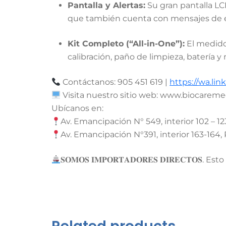
Pantalla y Alertas:
Su gran pantalla LC
que también cuenta con mensajes de error 
Kit Completo (“All-in-One”):
El medidor
calibración, paño de limpieza, batería
Contáctanos: 905 451 619 |
https://wa.li
Visita nuestro sitio web: www.biocareme
Ubícanos en:
Av. Emancipación N° 549, interior 102 – 12
Av. Emancipación N°391, interior 163-164, 
𝐒𝐎𝐌𝐎𝐒 𝐈𝐌𝐏𝐎𝐑𝐓𝐀𝐃𝐎𝐑𝐄𝐒 𝐃𝐈𝐑𝐄𝐂