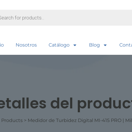
io
Nosotros
Catálogo
Blog
Cont
etalles del produc
>
Products
>
Medidor de Turbidez Digital MI-415 PRO | M