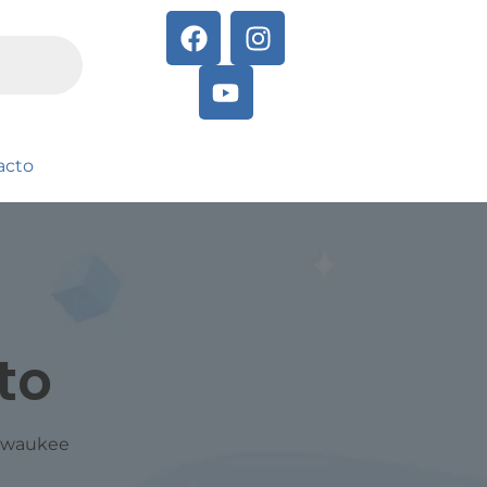
acto
to
ilwaukee