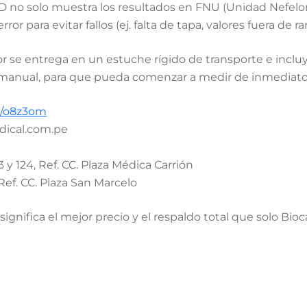
D no solo muestra los resultados en FNU (Unidad Nefelom
para evitar fallos (ej. falta de tapa, valores fuera de ra
 se entrega en un estuche rígido de transporte e incluy
 y manual, para que pueda comenzar a medir de inmediato
nk/o8z3om
dical.com.pe
3 y 124, Ref. CC. Plaza Médica Carrión
Ref. CC. Plaza San Marcelo
𝐎𝐒. Esto significa el mejor precio y el respaldo total que solo