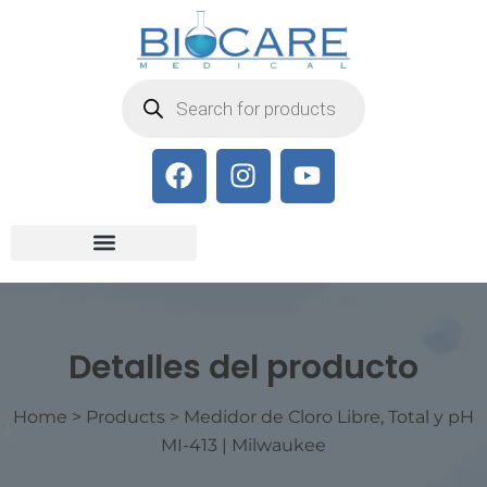
Detalles del producto
Home
>
Products
>
Medidor de Cloro Libre, Total y pH
MI-413 | Milwaukee