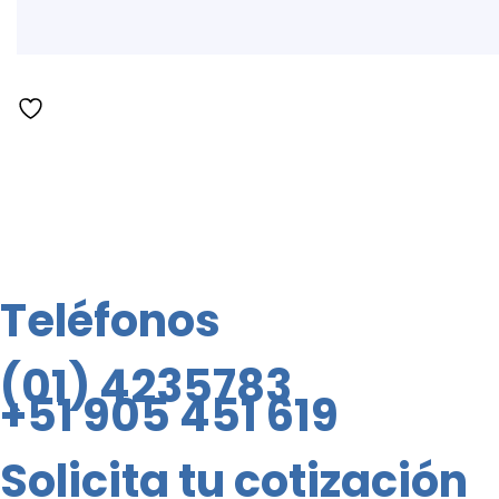
Teléfonos
(01) 4235783
+51 905 451 619
Solicita tu cotización