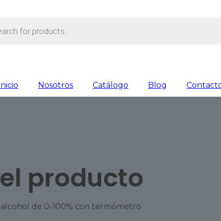
s
Inicio
Nosotros
Catálogo
Blog
Contact
del producto
 alcohol de 0-100% con termómetro