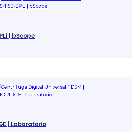
PLi | bScope
GE | Laboratorio