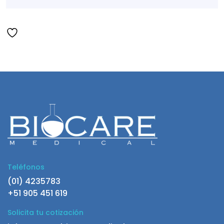
Teléfonos
(01) 4235783
+51 905 451 619
Solicita tu cotización