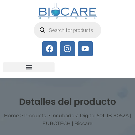
Detalles del producto
Home
>
Products
>
Incubadora Digital 50L IB-9052A |
EUROTECH | Biocare