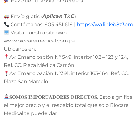
Haz que tu laboratorio crezca
Envío gratis (𝘼𝙥𝙡𝙞𝙘𝙖𝙣 𝙏&𝘾)
Contáctanos: 905 451 619 |
https://wa.link/o8z3om
Visita nuestro sitio web:
www.biocaremedical.com.pe
Ubícanos en:
Av. Emancipación N° 549, interior 102 – 123 y 124,
Ref. CC. Plaza Médica Carrión
Av. Emancipación N°391, interior 163-164, Ref. CC.
Plaza San Marcelo
𝐒𝐎𝐌𝐎𝐒 𝐈𝐌𝐏𝐎𝐑𝐓𝐀𝐃𝐎𝐑𝐄𝐒 𝐃𝐈𝐑𝐄𝐂𝐓𝐎𝐒. Esto significa
el mejor precio y el respaldo total que solo Biocare
Medical te puede dar