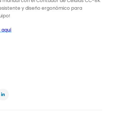
a manual con el Contador de Células CC-8K
resistente y diseño ergonómico para
uipo!
 aquí