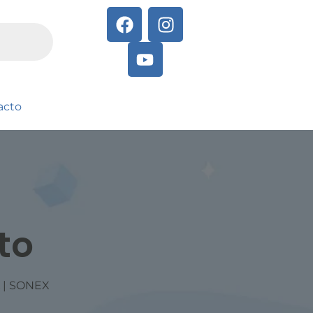
acto
to
K | SONEX