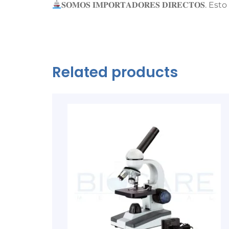
𝐒𝐎𝐌𝐎𝐒 𝐈𝐌𝐏𝐎𝐑𝐓𝐀𝐃𝐎𝐑𝐄𝐒 𝐃𝐈𝐑𝐄𝐂𝐓
Related products