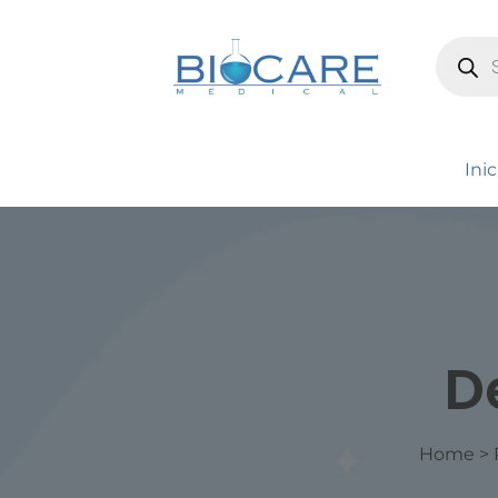
Inic
D
Home
>