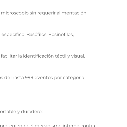
l microscopio sin requerir alimentación
specífico: Basófilos, Eosinófilos,
litar la identificación táctil y visual,
os de hasta 999 eventos por categoría
ortable y duradero:
a, protegiendo el mecanismo interno contra