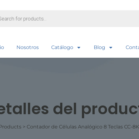
io
Nosotros
Catálogo
Blog
Cont
etalles del produc
Products
>
Contador de Células Analógico 8 Teclas CC-8