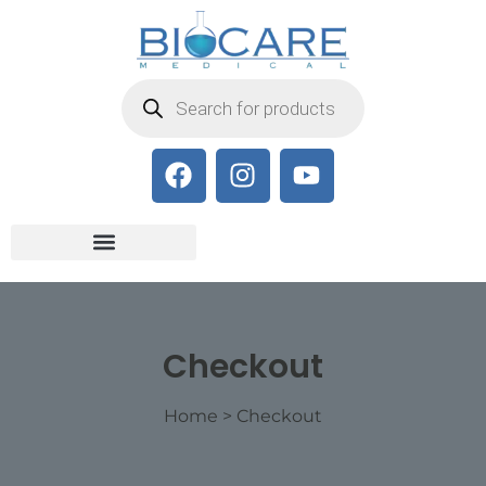
Checkout
Home
>
Checkout