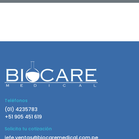
Teléfonos
(01) 4235783
+51 905 451 619
Solicita tu cotización
jefe.ventas@biocaremedical.com.pe