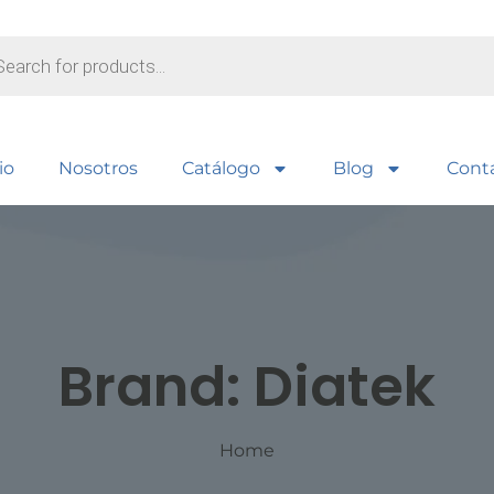
io
Nosotros
Catálogo
Blog
Cont
Brand:
Diatek
Home