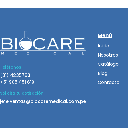
Menú
Inicio
Nosotros
Catálogo
Teléfonos
Blog
(01) 4235783
+51 905 451 619
Contacto
Solicita tu cotización
jefe.ventas@biocaremedical.com.pe